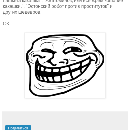
пашкета какашка", "Авитоминоз, или все жрём кошачие
какашки.", "Эстонский робот против проституток" и
других шедевров.
OK
Поделиться